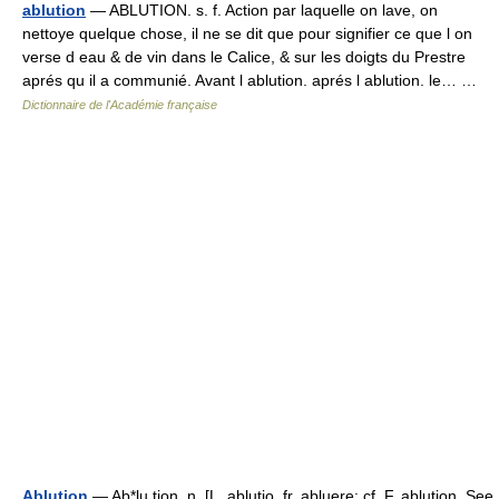
ablution
— ABLUTION. s. f. Action par laquelle on lave, on
nettoye quelque chose, il ne se dit que pour signifier ce que l on
verse d eau & de vin dans le Calice, & sur les doigts du Prestre
aprés qu il a communié. Avant l ablution. aprés l ablution. le… …
Dictionnaire de l'Académie française
Ablution
— Ab*lu tion, n. [L. ablutio, fr. abluere: cf. F. ablution. See