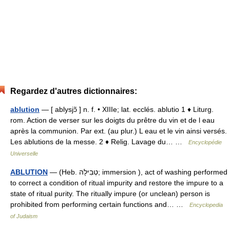
Regardez d'autres dictionnaires:
ablution
— [ ablysjɔ̃ ] n. f. • XIIIe; lat. ecclés. ablutio 1 ♦ Liturg.
rom. Action de verser sur les doigts du prêtre du vin et de l eau
après la communion. Par ext. (au plur.) L eau et le vin ainsi versés.
Les ablutions de la messe. 2 ♦ Relig. Lavage du… …
Encyclopédie
Universelle
ABLUTION
— (Heb. טְבִילָה; immersion ), act of washing performed
to correct a condition of ritual impurity and restore the impure to a
state of ritual purity. The ritually impure (or unclean) person is
prohibited from performing certain functions and… …
Encyclopedia
of Judaism