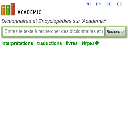
RU
EN
DE
ES
fr-academic.com
Dictionnaires et Encyclopédies sur 'Academic'
Recherche!
interprétations
traductions
livres
Игры ⚽