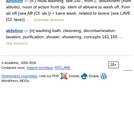
ablution
— (n.) ritual washing, late 14c., from L. ablutionem (nom.
ablutio), noun of action from pp. stem of abluere to wash off, from
ab off (see AB (Cf. ab )) + luere wash, related to lavere (see LAVE
(Cf. lave)) …
Etymology dictionary
ablution
— [n] washing bath, cleansing, decontamination,
lavation, purification, shower, showering; concepts 161,165 …
New thesaurus
© Academic, 2000-2026
18+
Contactez-nous:
Support technique
,
RÉCLAME
Dictionnaires exportation
, créé sur PHP,
Joomla,
Drupal,
WordPress, MODx.