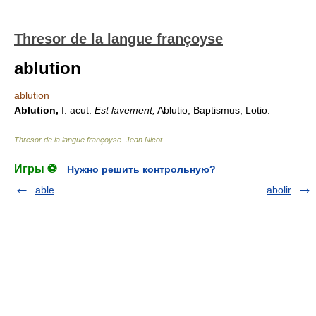
Thresor de la langue françoyse
ablution
ablution
Ablution,
f. acut.
Est lavement,
Ablutio, Baptismus, Lotio.
Thresor de la langue françoyse
.
Jean Nicot
.
Игры ⚽
Нужно решить контрольную?
able
abolir